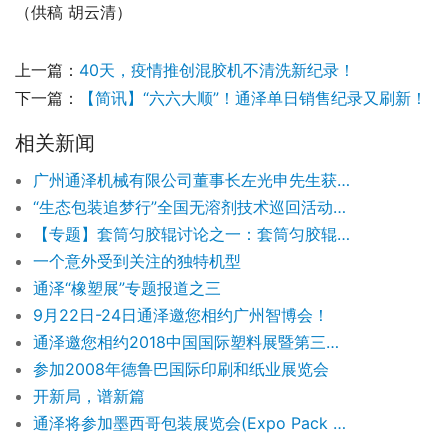
（供稿 胡云清）
上一篇：
40天，疫情推创混胶机不清洗新纪录！
下一篇：
【简讯】“六六大顺”！通泽单日销售纪录又刷新！
相关新闻
广州通泽机械有限公司董事长左光申先生获得“中国凹印行业十周年突出贡献奖”
“生态包装追梦行”全国无溶剂技术巡回活动正式启动
【专题】套筒匀胶辊讨论之一：套筒匀胶辊不仅仅省工省时
一个意外受到关注的独特机型
通泽“橡塑展”专题报道之三
9月22日-24日通泽邀您相约广州智博会！
通泽邀您相约2018中国国际塑料展暨第三届塑料新材料、新技术、新装备、新产品展览会
参加2008年德鲁巴国际印刷和纸业展览会
开新局，谱新篇
通泽将参加墨西哥包装展览会(Expo Pack Mexico)