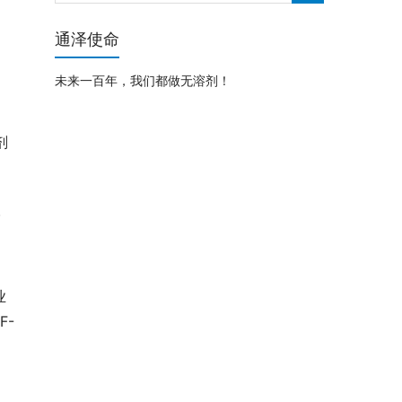
通泽使命
未来一百年，我们都做无溶剂！
剂
。
业
F-