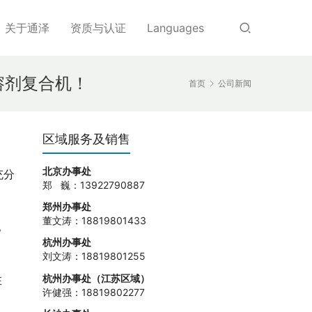
关于通泽
资质与认证
Languages
溶剂复合机！
首页
公司新闻
区域服务及销售
北京办事处
充分
郑 巍：13922790887
郑州办事处
董文涛：18819801433
，
杭州办事处
刘文涛：18819801255
杭州办事处（江苏区域）
在
许健强：18819802277