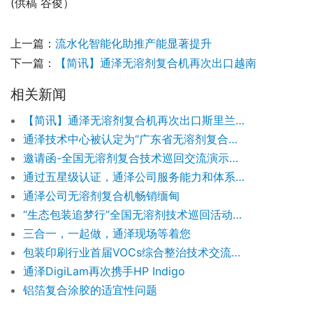
(供稿 谷俊）
上一篇：
流水化智能化助推产能显著提升
下一篇：
【简讯】通泽无溶剂复合机再次出口越南
相关新闻
【简讯】通泽无溶剂复合机再次出口斯里兰卡和越南
通泽技术中心被认定为“广东省无溶剂复合智能装备工程技术研究中心”
邀请函-全国无溶剂复合技术巡回交流演示会-沂水站
通过五星级认证，通泽公司服务能力和体系建设再上新台阶！
通泽公司无溶剂复合机畅销缅甸
“生态包装追梦行”全国无溶剂技术巡回活动正式启动
三合一，一起做，通泽现场等着您
包装印刷行业首届VOCs综合整治技术交流会暨第九届无溶剂复合技术现场演示交流会成功举办
通泽DigiLam再次携手HP Indigo
铝箔复合涂胶的适宜性问题