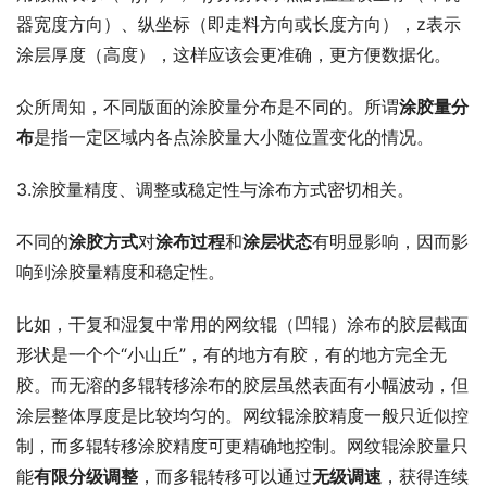
器宽度方向）、纵坐标（即走料方向或长度方向），z表示
涂层厚度（高度），这样应该会更准确，更方便数据化。
众所周知，不同版面的涂胶量分布是不同的。所谓
涂胶量分
布
是指一定区域内各点涂胶量大小随位置变化的情况。
3.涂胶量精度、调整或稳定性与涂布方式密切相关。
不同的
涂胶方式
对
涂布过程
和
涂层状态
有明显影响，因而影
响到涂胶量精度和稳定性。
比如，干复和湿复中常用的网纹辊（凹辊）涂布的胶层截面
形状是一个个“小山丘”，有的地方有胶，有的地方完全无
胶。而无溶的多辊转移涂布的胶层虽然表面有小幅波动，但
涂层整体厚度是比较均匀的。网纹辊涂胶精度一般只近似控
制，而多辊转移涂胶精度可更精确地控制。网纹辊涂胶量只
能
有限分级调整
，而多辊转移可以通过
无级调速
，获得连续