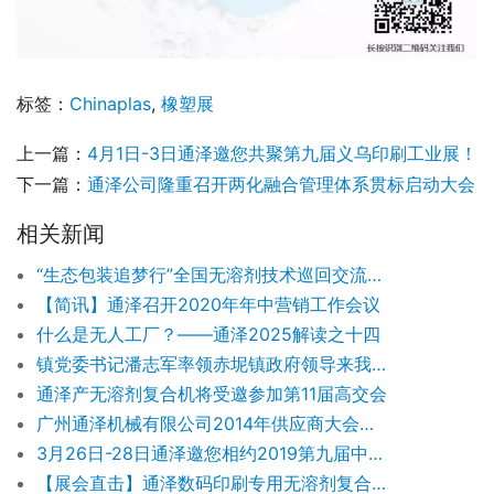
标签：
Chinaplas
,
橡塑展
上一篇：
4月1日-3日通泽邀您共聚第九届义乌印刷工业展！
下一篇：
通泽公司隆重召开两化融合管理体系贯标启动大会
相关新闻
“生态包装追梦行”全国无溶剂技术巡回交流会（湘潭站）成功举行
【简讯】通泽召开2020年年中营销工作会议
什么是无人工厂？——通泽2025解读之十四
镇党委书记潘志军率领赤坭镇政府领导来我司视察
通泽产无溶剂复合机将受邀参加第11届高交会
广州通泽机械有限公司2014年供应商大会隆重召开
3月26日-28日通泽邀您相约2019第九届中国（郑州）塑料产业博览会
【展会直击】通泽数码印刷专用无溶剂复合机惊艳亮相