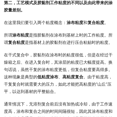
第二，工艺模式及胶黏剂工作粘度的不同以及由此带来的涂
胶量差别。
在这里我们要引入两个粘度概念：
涂布粘度
和
复合粘度
。
所谓
涂布粘度
是指胶黏剂在涂布到基材上时的工作粘度。所
谓
复合粘度
是指基材上的胶黏剂在进行压合粘贴时的粘度。
在干式复合中，胶黏剂在涂布时的粘度很低，但是在经过干
燥箱之后、在进入复合时，其涂层的粘度已大幅度提高。换
句话说，虽然干复的涂布粘度更低，但复合粘度要高得多。
这种现象是典型的
低粘度涂布
、
高粘度复合
。由于粘度高，
干复复合时就需要大的压力，如此才能把高粘度的“山丘”压
平，以达到基材的平整贴合。
通常情况下，无溶剂复合前后没有加热或冷却，由于工作速
度高，涂布和复合之间的时间间隔很短，因此其涂布粘度和